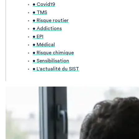
• Covid19
• TMS
• Risque routier
• Addictions
• EPI
• Médical
• Risque chimique
• Sensibilisation
• L'actualité du SIST